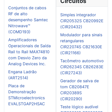
Circuitos
Conjuntos de cabos
RF de alto
Simples integrador
desempenho Samtec
CIR20532S CB20992E
Nitrowave™
(CIR20432)
(COMD193)
Modulador para sinais
Amplificadores
retangulares
Operacionais de Saída
CIR22074S CB21630E
Rail to Rail MAX74810
(CIR21166)
com Desvio Zero da
Tacômetro automotivo
Analog Devices Inc.
CIR26234S CB26283E
Engana Ladrão
(CIR27243)
(ART2514)
Gerador de salva de
Placa de
tom CB20847E
Demonstração
CIR20389S
STMicroelectronics
(CIR20290)
EVALSTGAP2HSAC
Teste lógico audível