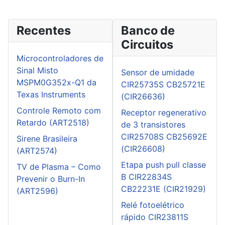
Recentes
Banco de
Circuitos
Microcontroladores de
Sinal Misto
Sensor de umidade
MSPM0G352x-Q1 da
CIR25735S CB25721E
Texas Instruments
(CIR26636)
Controle Remoto com
Receptor regenerativo
Retardo (ART2518)
de 3 transistores
CIR25708S CB25692E
Sirene Brasileira
(CIR26608)
(ART2574)
Etapa push pull classe
TV de Plasma – Como
B CIR22834S
Prevenir o Burn-In
CB22231E (CIR21929)
(ART2596)
Relé fotoelétrico
rápido CIR23811S