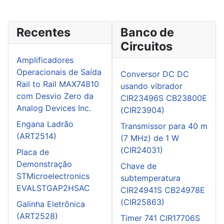
Recentes
Banco de
Circuitos
Amplificadores
Operacionais de Saída
Conversor DC DC
Rail to Rail MAX74810
usando vibrador
com Desvio Zero da
CIR23496S CB23800E
Analog Devices Inc.
(CIR23904)
Engana Ladrão
Transmissor para 40 m
(ART2514)
(7 MHz) de 1 W
(CIR24031)
Placa de
Demonstração
Chave de
STMicroelectronics
subtemperatura
EVALSTGAP2HSAC
CIR24941S CB24978E
(CIR25863)
Galinha Eletrônica
(ART2528)
Timer 741 CIR17706S