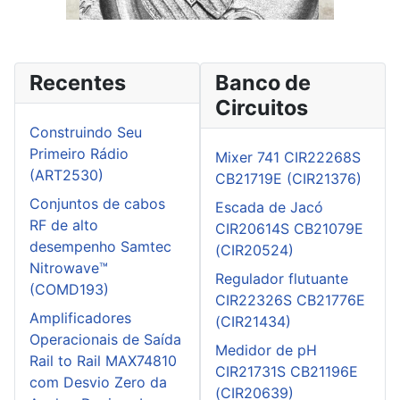
Recentes
Banco de
Circuitos
Construindo Seu
Primeiro Rádio
Mixer 741 CIR22268S
(ART2530)
CB21719E (CIR21376)
Conjuntos de cabos
Escada de Jacó
RF de alto
CIR20614S CB21079E
desempenho Samtec
(CIR20524)
Nitrowave™
Regulador flutuante
(COMD193)
CIR22326S CB21776E
Amplificadores
(CIR21434)
Operacionais de Saída
Medidor de pH
Rail to Rail MAX74810
CIR21731S CB21196E
com Desvio Zero da
(CIR20639)