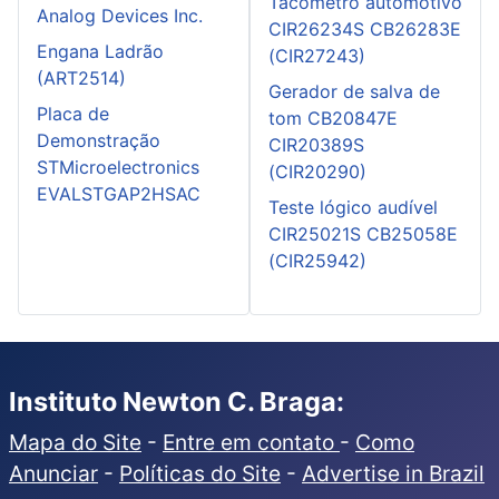
Tacômetro automotivo
Analog Devices Inc.
CIR26234S CB26283E
Engana Ladrão
(CIR27243)
(ART2514)
Gerador de salva de
Placa de
tom CB20847E
Demonstração
CIR20389S
STMicroelectronics
(CIR20290)
EVALSTGAP2HSAC
Teste lógico audível
CIR25021S CB25058E
(CIR25942)
Instituto Newton C. Braga:
Mapa do Site
-
Entre em contato
-
Como
Anunciar
-
Políticas do Site
-
Advertise in Brazil