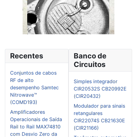
Recentes
Banco de
Circuitos
Conjuntos de cabos
RF de alto
Simples integrador
desempenho Samtec
CIR20532S CB20992E
Nitrowave™
(CIR20432)
(COMD193)
Modulador para sinais
Amplificadores
retangulares
Operacionais de Saída
CIR22074S CB21630E
Rail to Rail MAX74810
(CIR21166)
com Desvio Zero da