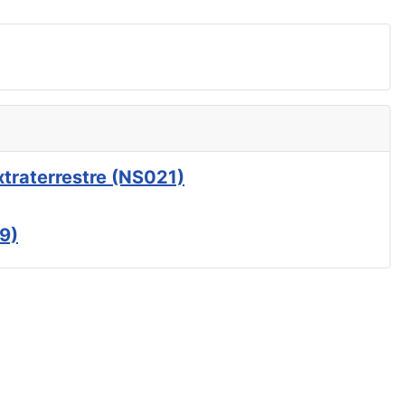
xtraterrestre (NS021)
9)