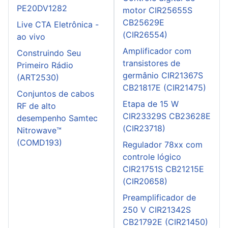
PE20DV1282
motor CIR25655S
CB25629E
Live CTA Eletrônica -
(CIR26554)
ao vivo
Amplificador com
Construindo Seu
transistores de
Primeiro Rádio
germânio CIR21367S
(ART2530)
CB21817E (CIR21475)
Conjuntos de cabos
Etapa de 15 W
RF de alto
CIR23329S CB23628E
desempenho Samtec
(CIR23718)
Nitrowave™
(COMD193)
Regulador 78xx com
controle lógico
CIR21751S CB21215E
(CIR20658)
Preamplificador de
250 V CIR21342S
CB21792E (CIR21450)