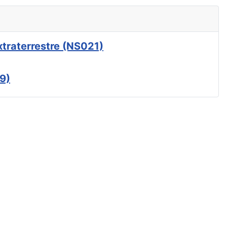
xtraterrestre (NS021)
9)