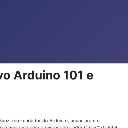
vo Arduino 101 e
Banzi (co-fundador do Arduino), anunciaram o
to é equipada com o microcontrolador Quark™ da Intel