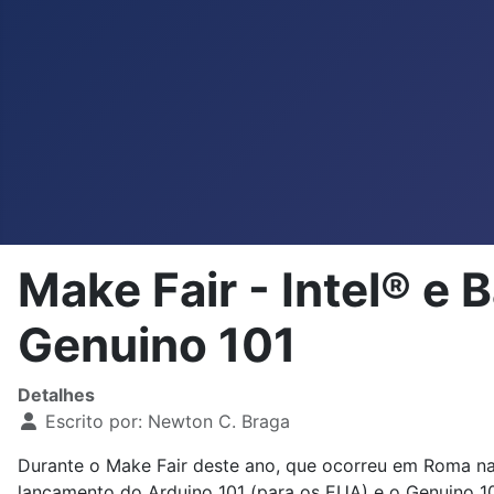
Make Fair - Intel® e
Genuino 101
Detalhes
Escrito por:
Newton C. Braga
Durante o Make Fair deste ano, que ocorreu em Roma na I
lançamento do Arduino 101 (para os EUA) e o Genuino 10