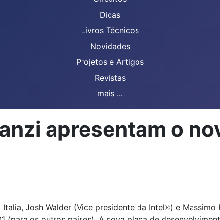
Dicas
Livros Técnicos
Novidades
Projetos e Artigos
Revistas
mais ...
 Banzi apresentam o no
talia, Josh Walder (Vice presidente da Intel
) e Massimo 
®
1 (para os outros paises). A nova placa de desenvolvimen