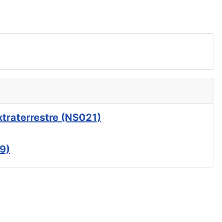
xtraterrestre (NS021)
9)