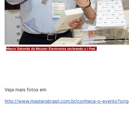
Mauro Salomão da Mouser Electronics sorteando o i-Pad .
Veja mais fotos em
http://www.mastersbrasil.com.br/conheca-o-evento?or