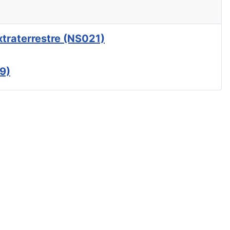
xtraterrestre (NS021)
9)