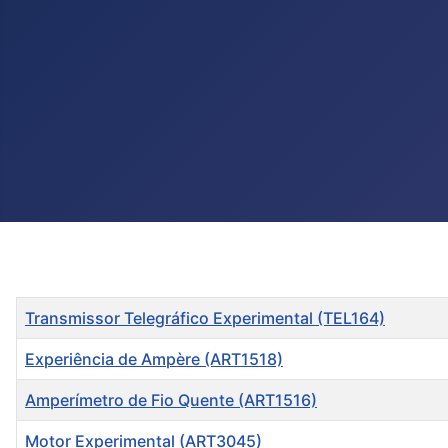
Título
Transmissor Telegráfico Experimental (TEL164)
Experiência de Ampère (ART1518)
Amperímetro de Fio Quente (ART1516)
Motor Experimental (ART3045)