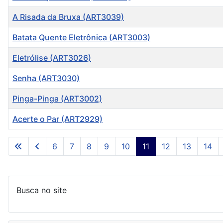
A Risada da Bruxa (ART3039)
Batata Quente Eletrônica (ART3003)
Eletrólise (ART3026)
Senha (ART3030)
Pinga-Pinga (ART3002)
Acerte o Par (ART2929)
Artigos
6
7
8
9
10
11
12
13
14
Busca no site