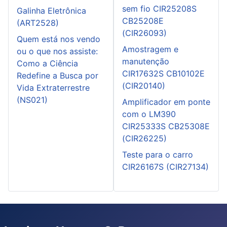
sem fio CIR25208S
Galinha Eletrônica
CB25208E
(ART2528)
(CIR26093)
Quem está nos vendo
Amostragem e
ou o que nos assiste:
manutenção
Como a Ciência
CIR17632S CB10102E
Redefine a Busca por
(CIR20140)
Vida Extraterrestre
(NS021)
Amplificador em ponte
com o LM390
CIR25333S CB25308E
(CIR26225)
Teste para o carro
CIR26167S (CIR27134)