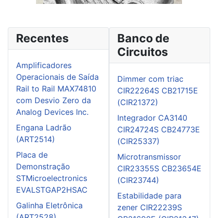
Recentes
Banco de
Circuitos
Amplificadores
Operacionais de Saída
Dimmer com triac
Rail to Rail MAX74810
CIR22264S CB21715E
com Desvio Zero da
(CIR21372)
Analog Devices Inc.
Integrador CA3140
Engana Ladrão
CIR24724S CB24773E
(ART2514)
(CIR25337)
Placa de
Microtransmissor
Demonstração
CIR23355S CB23654E
STMicroelectronics
(CIR23744)
EVALSTGAP2HSAC
Estabilidade para
Galinha Eletrônica
zener CIR22239S
(ART2528)