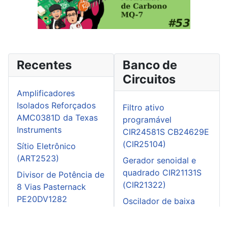
Recentes
Banco de
Circuitos
Amplificadores
Isolados Reforçados
Filtro ativo
AMC0381D da Texas
programável
Instruments
CIR24581S CB24629E
(CIR25104)
Sítio Eletrônico
(ART2523)
Gerador senoidal e
quadrado CIR21131S
Divisor de Potência de
(CIR21322)
8 Vias Pasternack
PE20DV1282
Oscilador de baixa
distorção CIR17609S
Live CTA Eletrônica -
CB10069E (CIR20117)
ao vivo