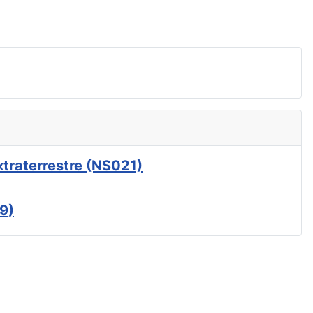
xtraterrestre (NS021)
9)