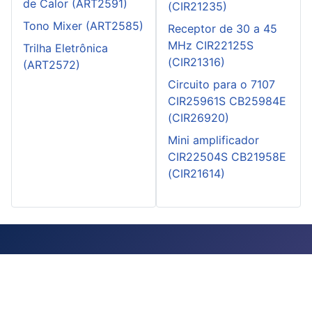
de Calor (ART2591)
(CIR21235)
Tono Mixer (ART2585)
Receptor de 30 a 45
MHz CIR22125S
Trilha Eletrônica
(CIR21316)
(ART2572)
Circuito para o 7107
CIR25961S CB25984E
(CIR26920)
Mini amplificador
CIR22504S CB21958E
(CIR21614)
Instituto Newton C. Braga:
Mapa do Site
-
Entre em contato
-
Como
Anunciar
-
Políticas do Site
-
Advertise in Brazil