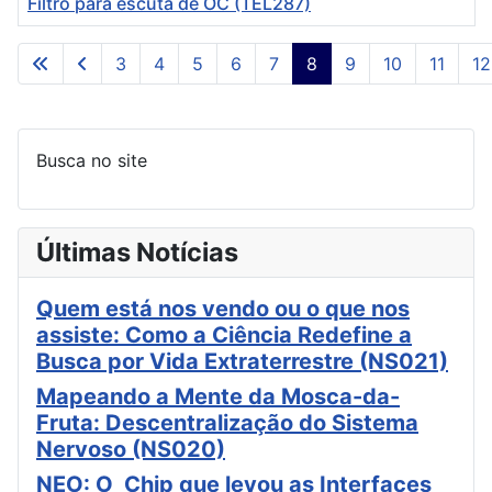
Filtro para escuta de OC ( TEL287)
Artigos
3
4
5
6
7
8
9
10
11
12
Página 8 de 30
Busca no site
Últimas Notícias
Quem está nos vendo ou o que nos
assiste: Como a Ciência Redefine a
Busca por Vida Extraterrestre (NS021)
Mapeando a Mente da Mosca-da-
Fruta: Descentralização do Sistema
Nervoso (NS020)
NEO: O Chip que levou as Interfaces