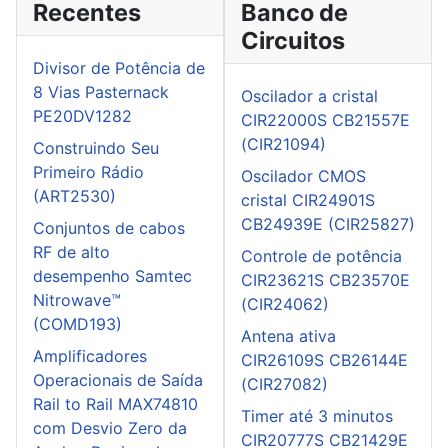
Recentes
Banco de
Circuitos
Divisor de Potência de
8 Vias Pasternack
Oscilador a cristal
PE20DV1282
CIR22000S CB21557E
(CIR21094)
Construindo Seu
Primeiro Rádio
Oscilador CMOS
(ART2530)
cristal CIR24901S
CB24939E (CIR25827)
Conjuntos de cabos
RF de alto
Controle de potência
desempenho Samtec
CIR23621S CB23570E
Nitrowave™
(CIR24062)
(COMD193)
Antena ativa
Amplificadores
CIR26109S CB26144E
Operacionais de Saída
(CIR27082)
Rail to Rail MAX74810
Timer até 3 minutos
com Desvio Zero da
CIR20777S CB21429E