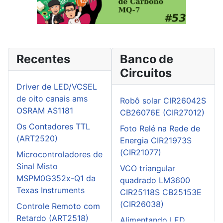
Recentes
Banco de
Circuitos
Driver de LED/VCSEL
de oito canais ams
Robô solar CIR26042S
OSRAM AS1181
CB26076E (CIR27012)
Os Contadores TTL
Foto Relé na Rede de
(ART2520)
Energia CIR21973S
(CIR21077)
Microcontroladores de
Sinal Misto
VCO triangular
MSPM0G352x-Q1 da
quadrado LM3600
Texas Instruments
CIR25118S CB25153E
(CIR26038)
Controle Remoto com
Retardo (ART2518)
Alimentando LED