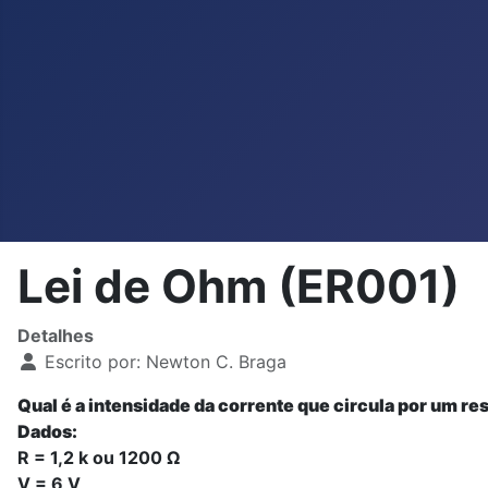
Lei de Ohm (ER001)
Detalhes
Escrito por:
Newton C. Braga
Qual é a intensidade da corrente que circula por um re
Dados:
R = 1,2 k ou 1200 Ω
V = 6 V