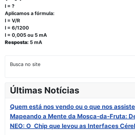
I = ?
Aplicamos a fórmula:
I = V/R
I = 6/1200
I = 0,005 ou 5 mA
Resposta:
5 mA
Busca no site
Últimas Notícias
Quem está nos vendo ou o que nos assiste
Mapeando a Mente da Mosca-da-Fruta: De
NEO: O Chip que levou as Interfaces Cér