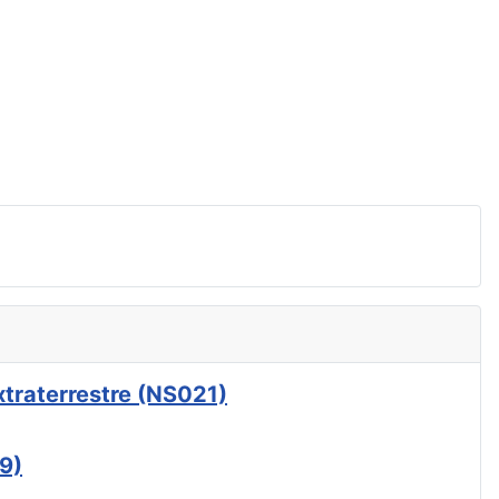
xtraterrestre (NS021)
9)