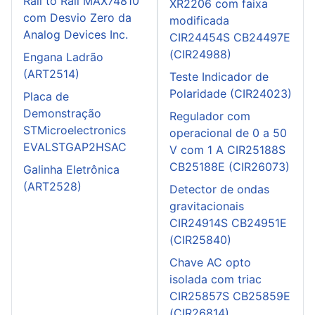
Rail to Rail MAX74810
XR2206 com faixa
com Desvio Zero da
modificada
Analog Devices Inc.
CIR24454S CB24497E
(CIR24988)
Engana Ladrão
(ART2514)
Teste Indicador de
Polaridade (CIR24023)
Placa de
Demonstração
Regulador com
STMicroelectronics
operacional de 0 a 50
EVALSTGAP2HSAC
V com 1 A CIR25188S
CB25188E (CIR26073)
Galinha Eletrônica
(ART2528)
Detector de ondas
gravitacionais
CIR24914S CB24951E
(CIR25840)
Chave AC opto
isolada com triac
CIR25857S CB25859E
(CIR26814)