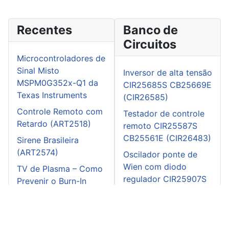
Recentes
Banco de
Circuitos
Microcontroladores de
Sinal Misto
Inversor de alta tensão
MSPM0G352x-Q1 da
CIR25685S CB25669E
Texas Instruments
(CIR26585)
Controle Remoto com
Testador de controle
Retardo (ART2518)
remoto CIR25587S
CB25561E (CIR26483)
Sirene Brasileira
(ART2574)
Oscilador ponte de
Wien com diodo
TV de Plasma – Como
regulador CIR25907S
Prevenir o Burn-In
CB25908E (CIR26867)
(ART2596)
Gate dipper
CIR22573S CB22027E