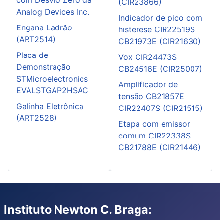
com Desvio Zero da
(CIR23866)
Analog Devices Inc.
Indicador de pico com
Engana Ladrão
histerese CIR22519S
(ART2514)
CB21973E (CIR21630)
Placa de
Vox CIR24473S
Demonstração
CB24516E (CIR25007)
STMicroelectronics
Amplificador de
EVALSTGAP2HSAC
tensão CB21857E
Galinha Eletrônica
CIR22407S (CIR21515)
(ART2528)
Etapa com emissor
comum CIR22338S
CB21788E (CIR21446)
Instituto Newton C. Braga: