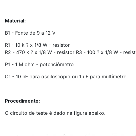
Material:
B1 - Fonte de 9 a 12 V
R1 - 10 k ? x 1/8 W - resistor
R2 - 470 k ? x 1/8 W - resistor R3 - 100 ? x 1/8 W - resis
P1 - 1 M ohm - potenciômetro
C1 - 10 nF para osciloscópio ou 1 uF para multímetro
Procedimento:
O circuito de teste é dado na figura abaixo.