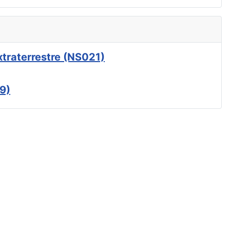
xtraterrestre (NS021)
9)