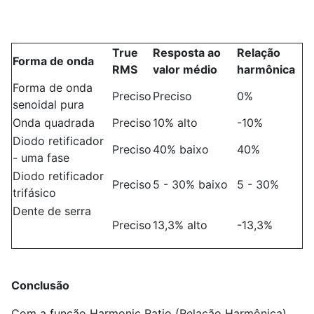
True
Resposta ao
Relação
Forma de onda
RMS
valor médio
harmônica
Forma de onda
Preciso
Preciso
0%
senoidal pura
Onda quadrada
Preciso
10% alto
-10%
Diodo retificador
Preciso
40% baixo
40%
- uma fase
Diodo retificador
Preciso
5 - 30% baixo
5 - 30%
trifásico
Dente de serra
Preciso
13,3% alto
-13,3%
Conclusão
Com a função Harmonic Ratio (Relação Harmônica)