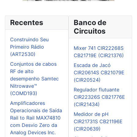
Recentes
Banco de
Circuitos
Construindo Seu
Primeiro Rádio
Mixer 741 CIR22268S
(ART2530)
CB21719E (CIR21376)
Conjuntos de cabos
Escada de Jacó
RF de alto
CIR20614S CB21079E
desempenho Samtec
(CIR20524)
Nitrowave™
Regulador flutuante
(COMD193)
CIR22326S CB21776E
Amplificadores
(CIR21434)
Operacionais de Saída
Medidor de pH
Rail to Rail MAX74810
CIR21731S CB21196E
com Desvio Zero da
(CIR20639)
Analog Devices Inc.