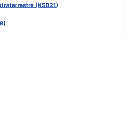
xtraterrestre (NS021)
9)