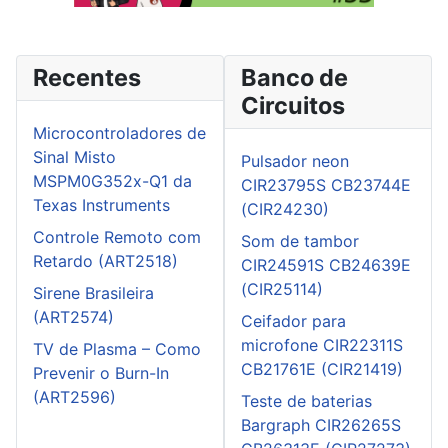
Recentes
Banco de
Circuitos
Microcontroladores de
Sinal Misto
Pulsador neon
MSPM0G352x-Q1 da
CIR23795S CB23744E
Texas Instruments
(CIR24230)
Controle Remoto com
Som de tambor
Retardo (ART2518)
CIR24591S CB24639E
(CIR25114)
Sirene Brasileira
(ART2574)
Ceifador para
microfone CIR22311S
TV de Plasma – Como
CB21761E (CIR21419)
Prevenir o Burn-In
(ART2596)
Teste de baterias
Bargraph CIR26265S