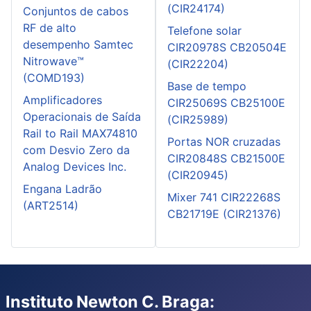
(CIR24174)
Conjuntos de cabos
RF de alto
Telefone solar
desempenho Samtec
CIR20978S CB20504E
Nitrowave™
(CIR22204)
(COMD193)
Base de tempo
Amplificadores
CIR25069S CB25100E
Operacionais de Saída
(CIR25989)
Rail to Rail MAX74810
Portas NOR cruzadas
com Desvio Zero da
CIR20848S CB21500E
Analog Devices Inc.
(CIR20945)
Engana Ladrão
Mixer 741 CIR22268S
(ART2514)
CB21719E (CIR21376)
Instituto Newton C. Braga: