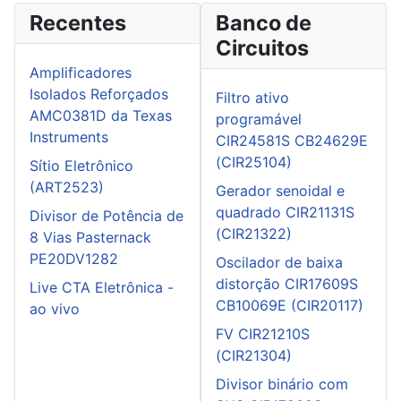
Recentes
Banco de
Circuitos
Amplificadores
Isolados Reforçados
Filtro ativo
AMC0381D da Texas
programável
Instruments
CIR24581S CB24629E
(CIR25104)
Sítio Eletrônico
(ART2523)
Gerador senoidal e
quadrado CIR21131S
Divisor de Potência de
(CIR21322)
8 Vias Pasternack
PE20DV1282
Oscilador de baixa
distorção CIR17609S
Live CTA Eletrônica -
CB10069E (CIR20117)
ao vivo
FV CIR21210S
(CIR21304)
Divisor binário com