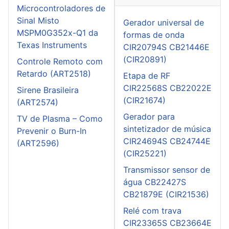
Microcontroladores de
Sinal Misto
Gerador universal de
MSPM0G352x-Q1 da
formas de onda
Texas Instruments
CIR20794S CB21446E
(CIR20891)
Controle Remoto com
Retardo (ART2518)
Etapa de RF
CIR22568S CB22022E
Sirene Brasileira
(CIR21674)
(ART2574)
Gerador para
TV de Plasma – Como
sintetizador de música
Prevenir o Burn-In
CIR24694S CB24744E
(ART2596)
(CIR25221)
Transmissor sensor de
água CB22427S
CB21879E (CIR21536)
Relé com trava
CIR23365S CB23664E