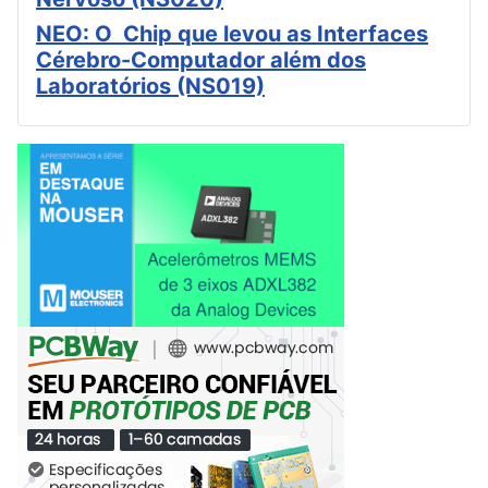
NEO: O Chip que levou as Interfaces
Cérebro-Computador além dos
Laboratórios (NS019)