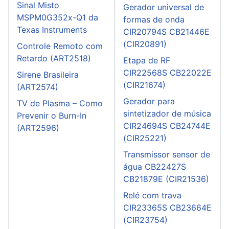
Sinal Misto
Gerador universal de
MSPM0G352x-Q1 da
formas de onda
Texas Instruments
CIR20794S CB21446E
(CIR20891)
Controle Remoto com
Retardo (ART2518)
Etapa de RF
CIR22568S CB22022E
Sirene Brasileira
(CIR21674)
(ART2574)
Gerador para
TV de Plasma – Como
sintetizador de música
Prevenir o Burn-In
CIR24694S CB24744E
(ART2596)
(CIR25221)
Transmissor sensor de
água CB22427S
CB21879E (CIR21536)
Relé com trava
CIR23365S CB23664E
(CIR23754)