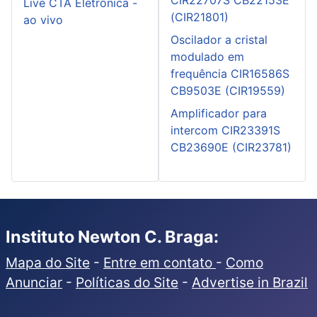
Live CTA Eletrônica -
(CIR21801)
ao vivo
Oscilador a cristal
modulado em
frequência CIR16586S
CB9503E (CIR19559)
Amplificador para
intercom CIR23391S
CB23690E (CIR23781)
Instituto Newton C. Braga:
Mapa do Site
-
Entre em contato
-
Como
Anunciar
-
Políticas do Site
-
Advertise in Brazil