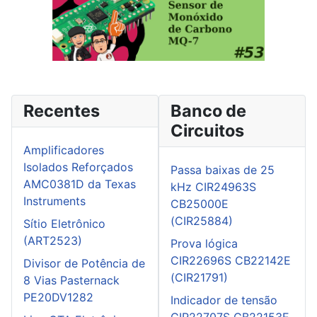
Recentes
Banco de
Circuitos
Amplificadores
Isolados Reforçados
Passa baixas de 25
AMC0381D da Texas
kHz CIR24963S
Instruments
CB25000E
(CIR25884)
Sítio Eletrônico
(ART2523)
Prova lógica
CIR22696S CB22142E
Divisor de Potência de
(CIR21791)
8 Vias Pasternack
PE20DV1282
Indicador de tensão
CIR22707S CB22153E