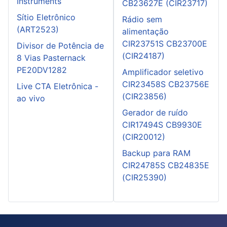
Instruments
CB23627E (CIR23717)
Sítio Eletrônico
Rádio sem
(ART2523)
alimentação
CIR23751S CB23700E
Divisor de Potência de
(CIR24187)
8 Vias Pasternack
PE20DV1282
Amplificador seletivo
CIR23458S CB23756E
Live CTA Eletrônica -
(CIR23856)
ao vivo
Gerador de ruído
CIR17494S CB9930E
(CIR20012)
Backup para RAM
CIR24785S CB24835E
(CIR25390)