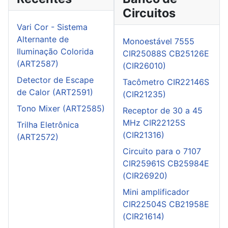
Circuitos
Vari Cor - Sistema
Alternante de
Monoestável 7555
Iluminação Colorida
CIR25088S CB25126E
(ART2587)
(CIR26010)
Detector de Escape
Tacômetro CIR22146S
de Calor (ART2591)
(CIR21235)
Tono Mixer (ART2585)
Receptor de 30 a 45
MHz CIR22125S
Trilha Eletrônica
(CIR21316)
(ART2572)
Circuito para o 7107
CIR25961S CB25984E
(CIR26920)
Mini amplificador
CIR22504S CB21958E
(CIR21614)