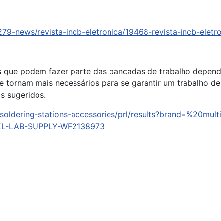
9-news/revista-incb-eletronica/19468-revista-incb-eletro
is que podem fazer parte das bancadas de trabalho depend
se tornam mais necessários para se garantir um trabalho d
os sugeridos.
/soldering-stations-accessories/prl/results?brand=%20mu
ABEL-LAB-SUPPLY-WF2138973