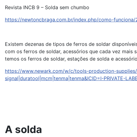
Revista INCB 9 – Solda sem chumbo
https://newtoncbraga.com.br/index.php/como-funciona/27
Existem dezenas de tipos de ferros de soldar disponíve
com os ferros de soldar, acessórios que cada vez mais 
temos os ferros de soldar, estações de solda e acessóri
https://www.newark.com/w/c/tools-production-supplies
signal|duratool|mcm|tenma|tenma&ICID=I-PRIVATE-L
A solda