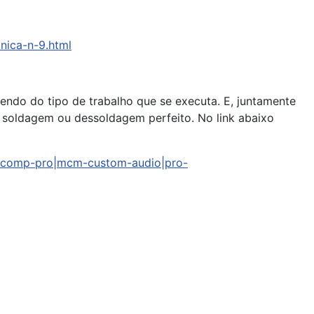
nica-n-9.html
endo do tipo de trabalho que se executa. E, juntamente
e soldagem ou dessoldagem perfeito. No link abaixo
lticomp-pro|mcm-custom-audio|pro-