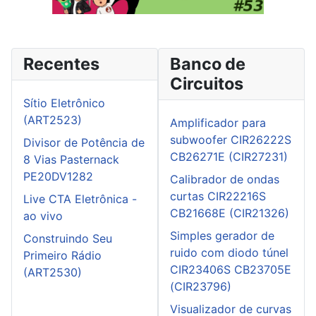
Recentes
Banco de
Circuitos
Sítio Eletrônico
(ART2523)
Amplificador para
subwoofer CIR26222S
Divisor de Potência de
CB26271E (CIR27231)
8 Vias Pasternack
PE20DV1282
Calibrador de ondas
curtas CIR22216S
Live CTA Eletrônica -
CB21668E (CIR21326)
ao vivo
Simples gerador de
Construindo Seu
ruido com diodo túnel
Primeiro Rádio
CIR23406S CB23705E
(ART2530)
(CIR23796)
Visualizador de curvas