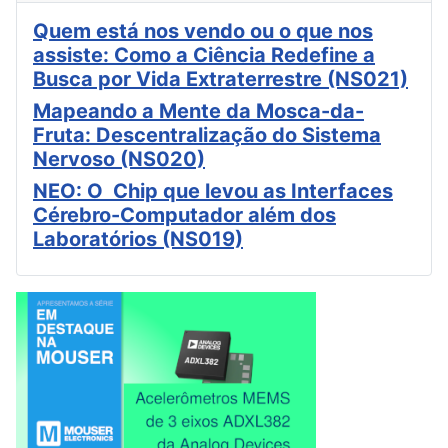
Quem está nos vendo ou o que nos
assiste: Como a Ciência Redefine a
Busca por Vida Extraterrestre (NS021)
Mapeando a Mente da Mosca-da-
Fruta: Descentralização do Sistema
Nervoso (NS020)
NEO: O Chip que levou as Interfaces
Cérebro-Computador além dos
Laboratórios (NS019)