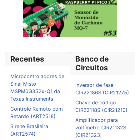
Recentes
Banco de
Circuitos
Microcontroladores de
Sinal Misto
Inversor de fase
MSPM0G352x-Q1 da
CIR22186S (CIR21275)
Texas Instruments
Chave de código
Controle Remoto com
CIR22118S (CIR21210)
Retardo (ART2518)
Amplificador para
Sirene Brasileira
voltímetro CIR21132S
(ART2574)
(CIR21323)