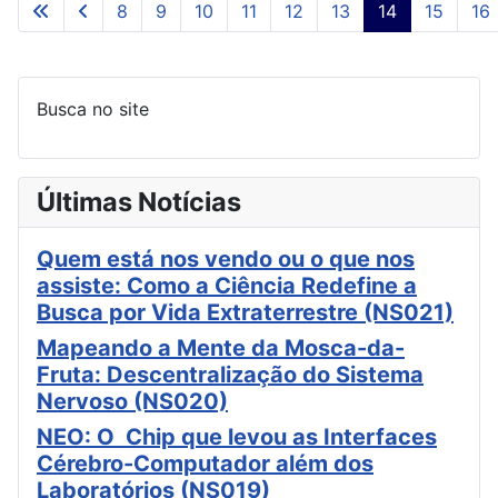
8
9
10
11
12
13
14
15
16
Página 14 de 17
Busca no site
Últimas Notícias
Quem está nos vendo ou o que nos
assiste: Como a Ciência Redefine a
Busca por Vida Extraterrestre (NS021)
Mapeando a Mente da Mosca-da-
Fruta: Descentralização do Sistema
Nervoso (NS020)
NEO: O Chip que levou as Interfaces
Cérebro-Computador além dos
Laboratórios (NS019)