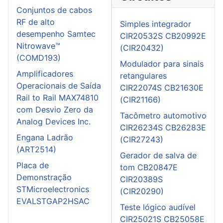
Conjuntos de cabos
RF de alto
Simples integrador
desempenho Samtec
CIR20532S CB20992E
Nitrowave™
(CIR20432)
(COMD193)
Modulador para sinais
Amplificadores
retangulares
Operacionais de Saída
CIR22074S CB21630E
Rail to Rail MAX74810
(CIR21166)
com Desvio Zero da
Tacômetro automotivo
Analog Devices Inc.
CIR26234S CB26283E
Engana Ladrão
(CIR27243)
(ART2514)
Gerador de salva de
Placa de
tom CB20847E
Demonstração
CIR20389S
STMicroelectronics
(CIR20290)
EVALSTGAP2HSAC
Teste lógico audível
CIR25021S CB25058E