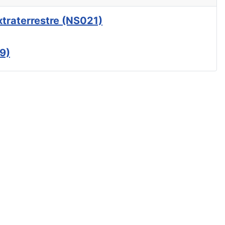
xtraterrestre (NS021)
9)