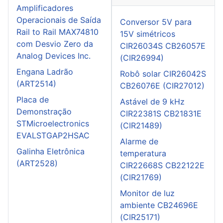
Amplificadores
Operacionais de Saída
Conversor 5V para
Rail to Rail MAX74810
15V simétricos
com Desvio Zero da
CIR26034S CB26057E
Analog Devices Inc.
(CIR26994)
Engana Ladrão
Robô solar CIR26042S
(ART2514)
CB26076E (CIR27012)
Placa de
Astável de 9 kHz
Demonstração
CIR22381S CB21831E
STMicroelectronics
(CIR21489)
EVALSTGAP2HSAC
Alarme de
Galinha Eletrônica
temperatura
(ART2528)
CIR22668S CB22122E
(CIR21769)
Monitor de luz
ambiente CB24696E
(CIR25171)