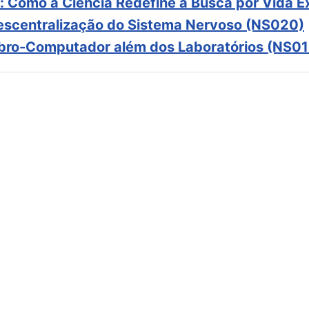
: Como a Ciência Redefine a Busca por Vida E
scentralização do Sistema Nervoso (NS020)
ebro-Computador além dos Laboratórios (NS01