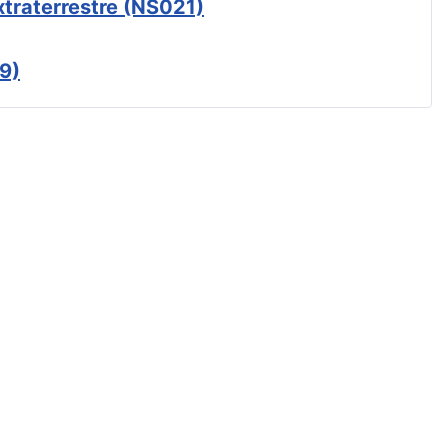
xtraterrestre (NS021)
9)