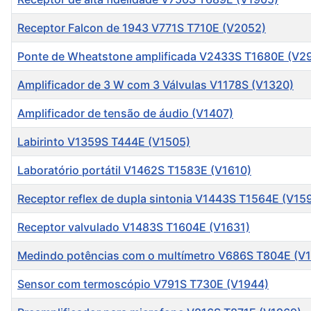
Receptor Falcon de 1943 V771S T710E (V2052)
Ponte de Wheatstone amplificada V2433S T1680E (V2
Amplificador de 3 W com 3 Válvulas V1178S (V1320)
Amplificador de tensão de áudio (V1407)
Labirinto V1359S T444E (V1505)
Laboratório portátil V1462S T1583E (V1610)
Receptor reflex de dupla sintonia V1443S T1564E (V15
Receptor valvulado V1483S T1604E (V1631)
Medindo potências com o multímetro V686S T804E (V
Sensor com termoscópio V791S T730E (V1944)