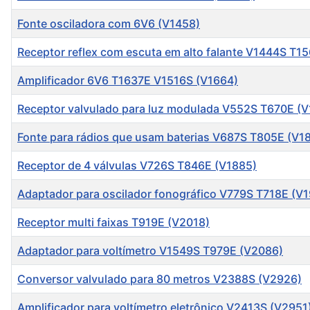
Fonte osciladora com 6V6 (V1458)
Receptor reflex com escuta em alto falante V1444S T1
Amplificador 6V6 T1637E V1516S (V1664)
Receptor valvulado para luz modulada V552S T670E (V
Fonte para rádios que usam baterias V687S T805E (V1
Receptor de 4 válvulas V726S T846E (V1885)
Adaptador para oscilador fonográfico V779S T718E (V
Receptor multi faixas T919E (V2018)
Adaptador para voltímetro V1549S T979E (V2086)
Conversor valvulado para 80 metros V2388S (V2926)
Amplificador para voltímetro eletrônico V2413S (V2951