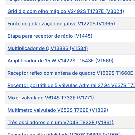
Grid dip com olho mágico V2492S T1737E (V3024)
Fonte de polarização negativa V1220S (V1365)
Etapa para receptor de rádio (V1445)
Multiplicador de Q V1388S (V1534)
Amplificador de 15 W V1422S T1543E (V1569)
Receptor reflex com antena de quadro V1539S T1660E
Receptor portátil de 5 válvulas Admiral 27G4 V637S T
Mixer valvulado V614S T732E (V1771)
Multímetro valvulado V652S T769E (V1809)
Três osciladores em um V704S T822E (V1861)
Receptor de alta fidelidade V750S T689E (V1905)