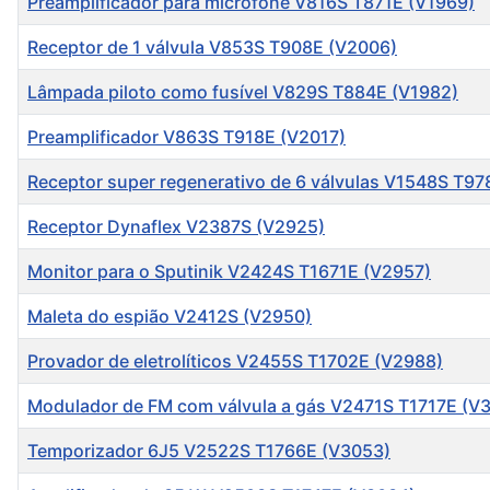
Preamplificador para microfone V816S T871E (V1969)
Receptor de 1 válvula V853S T908E (V2006)
Lâmpada piloto como fusível V829S T884E (V1982)
Preamplificador V863S T918E (V2017)
Receptor super regenerativo de 6 válvulas V1548S T9
Receptor Dynaflex V2387S (V2925)
Monitor para o Sputinik V2424S T1671E (V2957)
Maleta do espião V2412S (V2950)
Provador de eletrolíticos V2455S T1702E (V2988)
Modulador de FM com válvula a gás V2471S T1717E (V
Temporizador 6J5 V2522S T1766E (V3053)