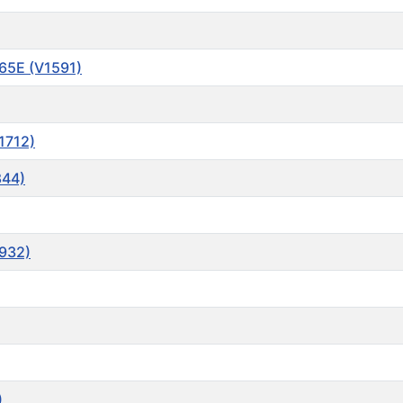
565E (V1591)
1712)
844)
1932)
)