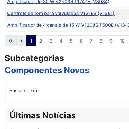
Amplificador de 35 W V2503S T1747E (V3034)
Controle de tom para valvulados V1216S (V1361)
Amplificador de 4 canais de 15 W V1208S T500E (V134
Artigos
1
2
3
4
5
6
7
8
9
10
Subcategorias
Componentes Novos
Busca no site
Últimas Notícias