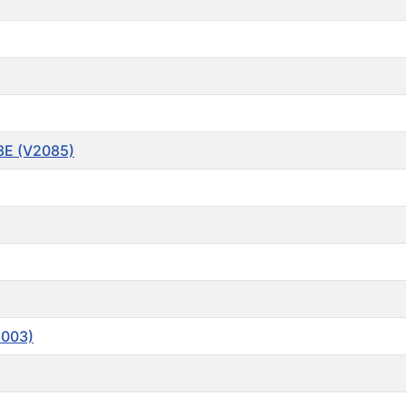
78E (V2085)
3003)