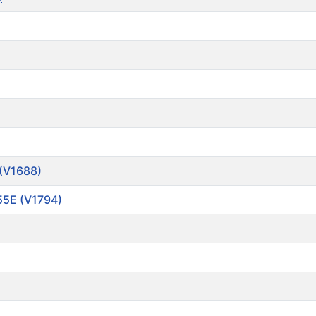
 (V1688)
755E (V1794)