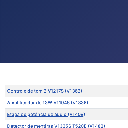
Título
Controle de tom 2 V1217S (V1362)
Amplificador de 13W V1194S (V1336)
Etapa de potência de áudio (V1408)
Detector de mentiras V1335S T520E (V1482)