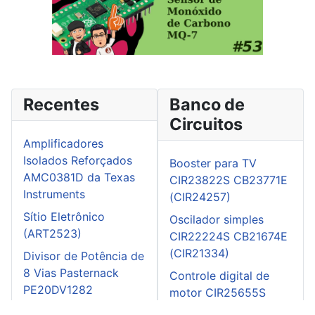
Recentes
Banco de
Circuitos
Amplificadores
Isolados Reforçados
Booster para TV
AMC0381D da Texas
CIR23822S CB23771E
Instruments
(CIR24257)
Sítio Eletrônico
Oscilador simples
(ART2523)
CIR22224S CB21674E
(CIR21334)
Divisor de Potência de
8 Vias Pasternack
Controle digital de
PE20DV1282
motor CIR25655S
CB25629E
Live CTA Eletrônica -