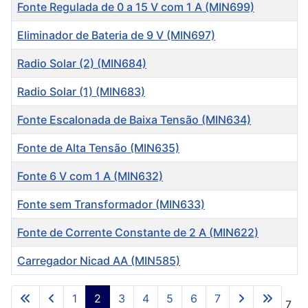
Título
Fonte Regulada de 0 a 15 V com 1 A (MIN699)
Eliminador de Bateria de 9 V (MIN697)
Radio Solar (2) (MIN684)
Radio Solar (1) (MIN683)
Fonte Escalonada de Baixa Tensão (MIN634)
Fonte de Alta Tensão (MIN635)
Fonte 6 V com 1 A (MIN632)
Fonte sem Transformador (MIN633)
Fonte de Corrente Constante de 2 A (MIN622)
Carregador Nicad AA (MIN585)
Artigos
1
2
3
4
5
6
7
Página 2 de 7