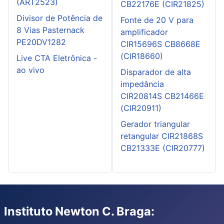
(ART2523)
CB22176E (CIR21825)
Divisor de Potência de
Fonte de 20 V para
8 Vias Pasternack
amplificador
PE20DV1282
CIR15696S CB8668E
(CIR18660)
Live CTA Eletrônica -
ao vivo
Disparador de alta
impedância
CIR20814S CB21466E
(CIR20911)
Gerador triangular
retangular CIR21868S
CB21333E (CIR20777)
Instituto Newton C. Braga: