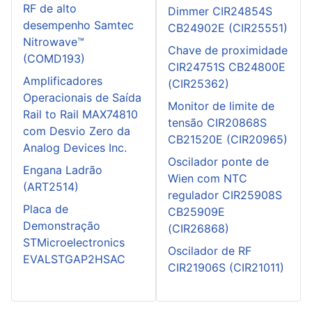
RF de alto
Dimmer CIR24854S
desempenho Samtec
CB24902E (CIR25551)
Nitrowave™
Chave de proximidade
(COMD193)
CIR24751S CB24800E
Amplificadores
(CIR25362)
Operacionais de Saída
Monitor de limite de
Rail to Rail MAX74810
tensão CIR20868S
com Desvio Zero da
CB21520E (CIR20965)
Analog Devices Inc.
Oscilador ponte de
Engana Ladrão
Wien com NTC
(ART2514)
regulador CIR25908S
Placa de
CB25909E
Demonstração
(CIR26868)
STMicroelectronics
Oscilador de RF
EVALSTGAP2HSAC
CIR21906S (CIR21011)