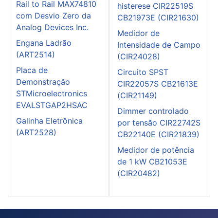
Rail to Rail MAX74810
histerese CIR22519S
com Desvio Zero da
CB21973E (CIR21630)
Analog Devices Inc.
Medidor de
Engana Ladrão
Intensidade de Campo
(ART2514)
(CIR24028)
Placa de
Circuito SPST
Demonstração
CIR22057S CB21613E
STMicroelectronics
(CIR21149)
EVALSTGAP2HSAC
Dimmer controlado
Galinha Eletrônica
por tensão CIR22742S
(ART2528)
CB22140E (CIR21839)
Medidor de potência
de 1 kW CB21053E
(CIR20482)