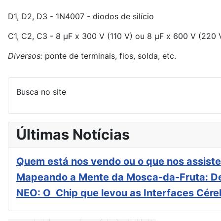
D
1
, D
2
, D
3
- 1N4007 - diodos de silício
C
1
, C
2
, C
3
- 8 µF x 300 V (110 V) ou 8 µF x 600 V (220 V)
Diversos:
ponte de terminais, fios, solda, etc.
Busca no site
Últimas Notícias
Quem está nos vendo ou o que nos assiste
Mapeando a Mente da Mosca-da-Fruta: De
NEO: O Chip que levou as Interfaces Cér