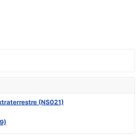
xtraterrestre (NS021)
9)