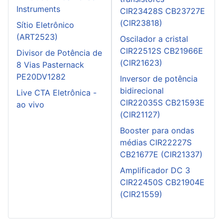
Instruments
CIR23428S CB23727E
(CIR23818)
Sítio Eletrônico
(ART2523)
Oscilador a cristal
CIR22512S CB21966E
Divisor de Potência de
(CIR21623)
8 Vias Pasternack
PE20DV1282
Inversor de potência
bidirecional
Live CTA Eletrônica -
CIR22035S CB21593E
ao vivo
(CIR21127)
Booster para ondas
médias CIR22227S
CB21677E (CIR21337)
Amplificador DC 3
CIR22450S CB21904E
(CIR21559)