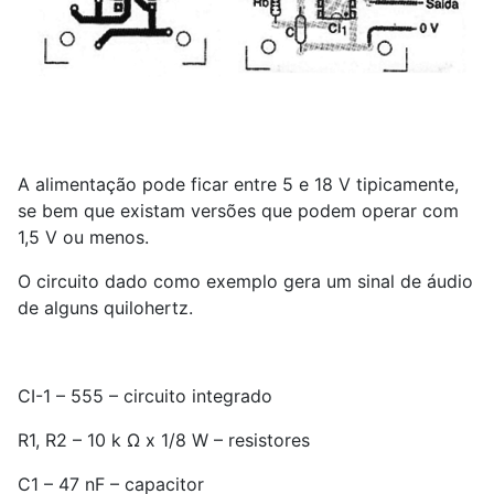
A alimentação pode ficar entre 5 e 18 V tipicamente,
se bem que existam versões que podem operar com
1,5 V ou menos.
O circuito dado como exemplo gera um sinal de áudio
de alguns quilohertz.
CI-
1
– 555 – circuito integrado
R
1
, R
2
– 10 k Ω x 1/8 W – resistores
C
1
– 47 nF – capacitor