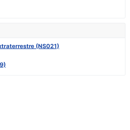
xtraterrestre (NS021)
9)