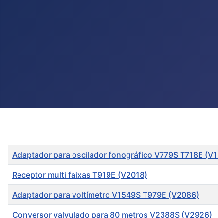
Título
Adaptador para oscilador fonográfico V779S T718E (V
Receptor multi faixas T919E (V2018)
Adaptador para voltímetro V1549S T979E (V2086)
Conversor valvulado para 80 metros V2388S (V2926)