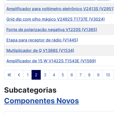
Amplificador para voltímetro eletrônico V2413S (V2951
Grid dip com olho mágico V2492S T1737E (V3024)
Fonte de polarização negativa V1220S (V1365)
Etapa para receptor de rádio (V1445)
Multiplicador de Q V1388S (V1534)
Amplificador de 15 W V1422S T1543E (V1569)
Artigos
1
2
3
4
5
6
7
8
9
10
Subcategorias
Componentes Novos