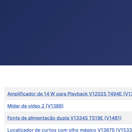
Título
Amplificador de 14 W para Playback V1202S T494E (V1
Mider de vídeo 2 (V1388)
Fonte de alimentação dupla V1334S T519E (V1481)
Localizador de curtos com olho mágico V1387S (V1533