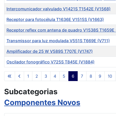
Intercomunicador valvulado V1421S T1542E (V1568)
Receptor para fotocélula T1636E V1515S (V1663)
Receptor reflex com antena de quadro V1538S T1659E 
Transmissor para luz modulada V551S T669E (V711)
Amplificador de 25 W V589S T707E (V1747)
Oscilador fonográfico V725S T845E (V1884)
Artigos
1
2
3
4
5
6
7
8
9
10
Subcategorias
Componentes Novos