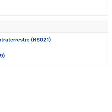
xtraterrestre (NS021)
9)