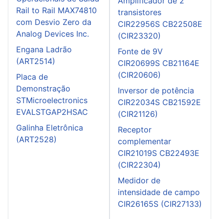
Amplificador de 2
Rail to Rail MAX74810
transistores
com Desvio Zero da
CIR22956S CB22508E
Analog Devices Inc.
(CIR23320)
Engana Ladrão
Fonte de 9V
(ART2514)
CIR20699S CB21164E
(CIR20606)
Placa de
Demonstração
Inversor de potência
STMicroelectronics
CIR22034S CB21592E
EVALSTGAP2HSAC
(CIR21126)
Galinha Eletrônica
Receptor
(ART2528)
complementar
CIR21019S CB22493E
(CIR22304)
Medidor de
intensidade de campo
CIR26165S (CIR27133)